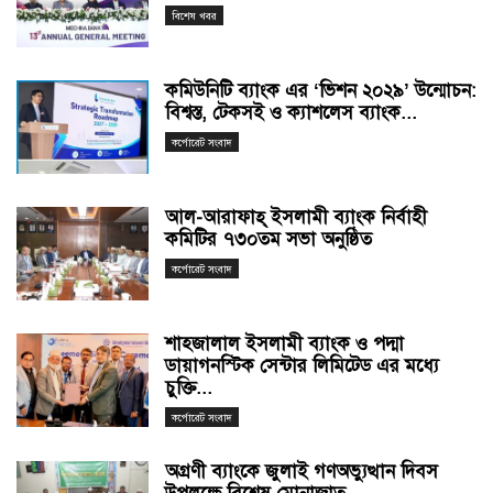
বিশেষ খবর
কমিউনিটি ব্যাংক এর ‘ভিশন ২০২৯’ উন্মোচন:
বিশ্বস্ত, টেকসই ও ক্যাশলেস ব্যাংক...
কর্পোরেট সংবাদ
আল-আরাফাহ্ ইসলামী ব্যাংক নির্বাহী
কমিটির ৭৩০তম সভা অনুষ্ঠিত
কর্পোরেট সংবাদ
শাহ্জালাল ইসলামী ব্যাংক ও পদ্মা
ডায়াগনস্টিক সেন্টার লিমিটেড এর মধ্যে
চুক্তি...
কর্পোরেট সংবাদ
অগ্রণী ব্যাংকে জুলাই গণঅভ্যুত্থান দিবস