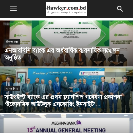
বিশেষ খবর
এনআরবিসি ব্যাংক এর অর্ধবার্ষিক ব্যবসায়িক সম্মেলন
অনুষ্ঠিত
ব্যাংক-বিমা
সাউথইস্ট ব্যাংক এর প্রথম ফ্ল্যাগশিপ গবেষণা প্রকাশনা
‘ইকোনমিক আউটলুক এনকোরিং ইনসাইট’...