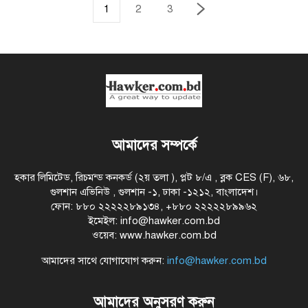
1
2
3
আমাদের সম্পর্কে
হকার লিমিটেড, রিচমন্ড কনকর্ড (২য় তলা ), প্লট ৮/এ , ব্লক CES (F), ৬৮,
গুলশান এভিনিউ , গুলশান -১, ঢাকা -১২১২, বাংলাদেশ।
ফোন: ৮৮০ ২২২২২৮৯১৩৪, +৮৮০ ২২২২২৮৯৯৬২
ইমেইল: info@hawker.com.bd
ওয়েব: www.hawker.com.bd
আমাদের সাথে যোগাযোগ করুন:
info@hawker.com.bd
আমাদের অনুসরণ করুন