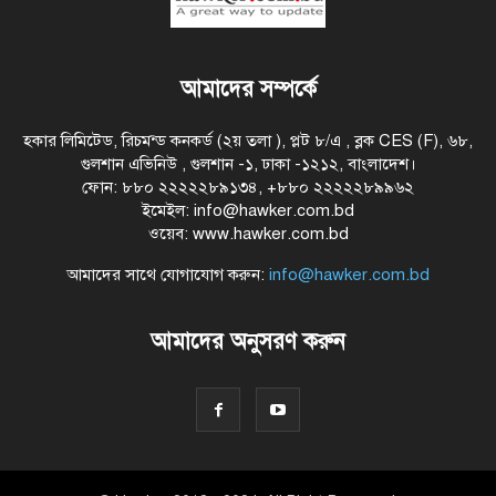
আমাদের সম্পর্কে
হকার লিমিটেড, রিচমন্ড কনকর্ড (২য় তলা ), প্লট ৮/এ , ব্লক CES (F), ৬৮,
গুলশান এভিনিউ , গুলশান -১, ঢাকা -১২১২, বাংলাদেশ।
ফোন: ৮৮০ ২২২২২৮৯১৩৪, +৮৮০ ২২২২২৮৯৯৬২
ইমেইল: info@hawker.com.bd
ওয়েব: www.hawker.com.bd
আমাদের সাথে যোগাযোগ করুন:
info@hawker.com.bd
আমাদের অনুসরণ করুন