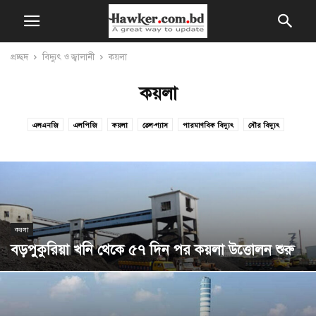
প্রচ্ছদ
বিদ্যুৎ ও জ্বালানী
কয়লা
কয়লা
এলএনজি
এলপিজি
কয়লা
তেল-গ্যাস
পারমাণবিক বিদ্যুৎ
সৌর বিদ্যুৎ
কয়লা
বড়পুকুরিয়া খনি থেকে ৫৭ দিন পর কয়লা উত্তোলন শুরু