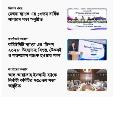
বিশেষ খবর
মেঘনা ব্যাংক এর ১৩তম বার্ষিক
সাধারণ সভা অনুষ্ঠিত
কর্পোরেট সংবাদ
কমিউনিটি ব্যাংক এর ‘ভিশন
২০২৯’ উন্মোচন: বিশ্বস্ত, টেকসই
ও ক্যাশলেস ব্যাংক হওয়ার লক্ষ্য
কর্পোরেট সংবাদ
আল-আরাফাহ্ ইসলামী ব্যাংক
নির্বাহী কমিটির ৭৩০তম সভা
অনুষ্ঠিত