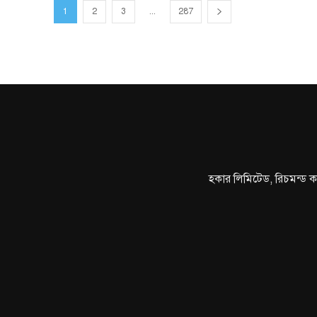
1
2
3
...
287
হকার লিমিটেড, রিচমন্ড ক