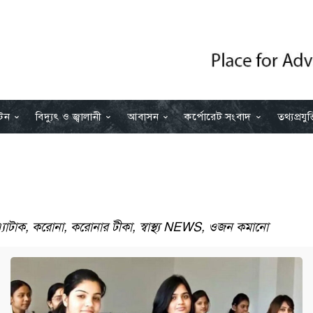
যটন
বিদ্যুৎ ও জ্বালানী
আবাসন
কর্পোরেট সংবাদ
তথ্যপ্রযুক্
র্ট এ্যাটাক, করোনা, করোনার টীকা, স্বাস্থ্য NEWS, ওজন কমানো