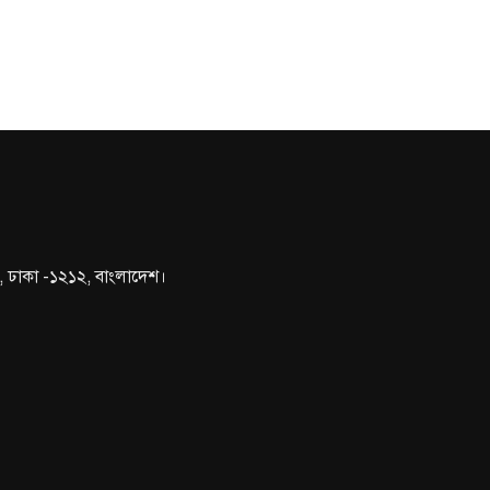
১, ঢাকা -১২১২, বাংলাদেশ।