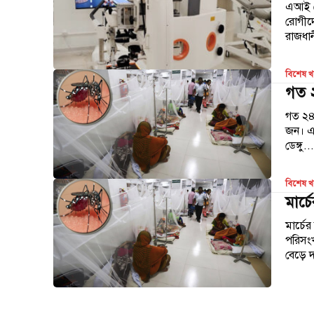
এআই রো
রোগীদ
রাজধান
বিশেষ 
গত ২
গত ২৪ 
জন। এর
ডেঙ্গু..
বিশেষ 
মার্চ
মার্চের
পরিসংখ
বেড়ে 