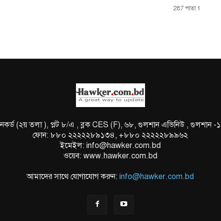
287 পাতা 1
নকর্ড (২য় তলা ), প্লট ৮/এ , ব্লক CES (F), ৬৮, গুলশান এভিনিউ , গুলশান -
ফোন: ৮৮০ ২২২২২৮৯১৩৪, +৮৮০ ২২২২২৮৯৯৬২
ইমেইল: info@hawker.com.bd
ওয়েব: www.hawker.com.bd
আমাদের সাথে যোগাযোগ করুন:
info@hawker.com.bd