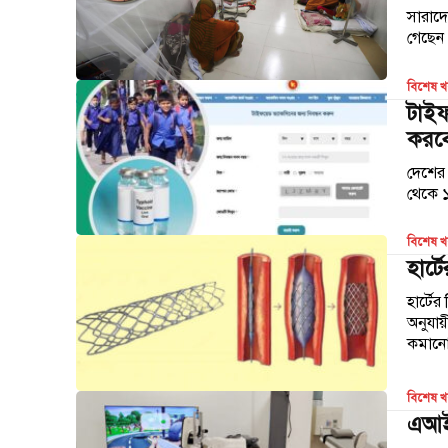
সারাদে
গেছেন
বিশেষ 
টাইফ
করব
দেশের
থেকে ১
বিশেষ 
হার্
হার্টে
অনুযায়
বিশেষ 
এআই