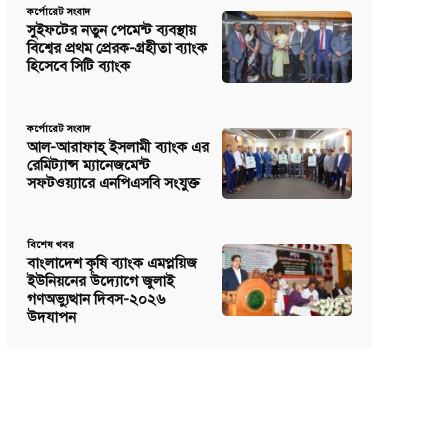
কর্পোরেট সংবাদ
সুইফটের নতুন পেমেন্ট ব্যবস্থায়
বিশ্বের প্রথম প্রেরক-গ্রহীতা ব্যাংক
হিসেবে সিটি ব্যাংক
কর্পোরেট সংবাদ
আল-আরাফাহ্ ইসলামী ব্যাংক এর
রেমিট্যান্স ম্যানেজমেন্ট
সফটওয়্যারে এনপিএসবি সংযুক্ত
বিশেষ খবর
বাংলাদেশ কৃষি ব্যাংক এমপ্লয়িজ
ইউনিয়নের উদ্যোগে জুলাই
গণঅভ্যুত্থান দিবস-২০২৬
উদযাপন