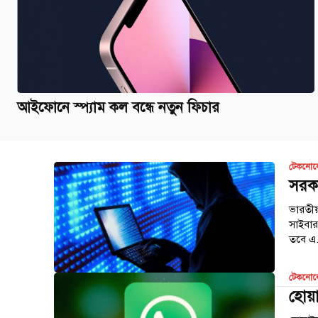
আইফোনে স্প্যাম কল বন্ধে নতুন ফিচার
টেকনোল
সরকা
ভারতী
সাইবার
তবে এ.
টেকনোল
হোয়া