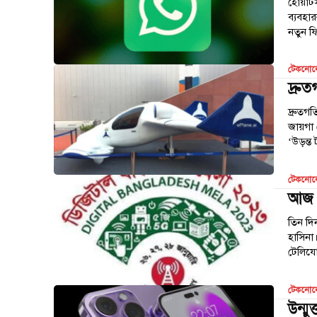
হোয়াটস
ব্যবহা
নতুন ফ
টেকনোল
দ্রুত
দ্রুতগ
জায়গা 
টেকনোল
আজ থ
তিন দি
হাসিনা।
টেলিযো
টেকনোল
উন্ম