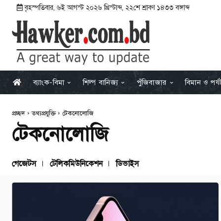
বৃহস্পতিবার
,
৬ই আগস্ট ২০২৬ খ্রিস্টাব্দ
,
২২শে শ্রাবণ ১৪৩৩ বঙ্গাব্দ
ব্যাংক-বিমা
শিল্প বানিজ্য
পুঁজিবাজার
বিমান ও পর্
প্রচ্ছদ
তথ্যপ্রযুক্তি
টেকনোলোজি
টেকনোলোজি
গেজেটস
টেলিকমিউনিকেশন
ডিভাইস