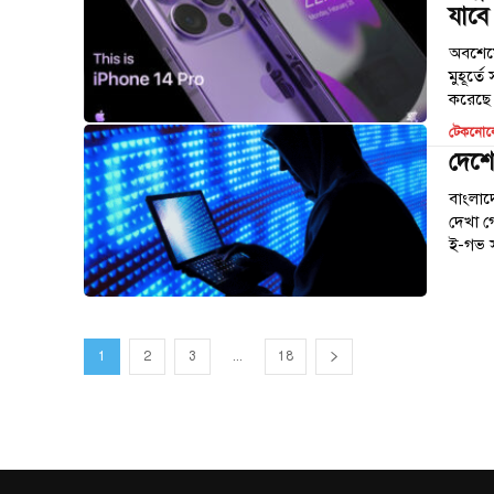
যাবে
অবশেষে
মুহূর্
করেছে প
টেকনোল
দেশে
বাংলাদ
দেখা গ
ই-গভ স
1
2
3
...
18