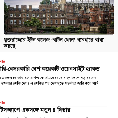
যুক্তরাজ্যের ইটন কলেজ ‘বাটন ফোন’ ব্যবহারে বাধ্য
করছে
োজি
রি-বেসরকারি বেশ কয়েকটি ওয়েবসাইট হ্যাকড
য় একদল হ্যাকার ১৫ আগস্টকে সামনে রেখে বাংলাদেশে বড় ধরনের
 হামলার হুমকি দেয়। এ হুমকির পর দেশজুড়ে সতর্কতা জারি করে সার্ট।
..
োজি
টসঅ্যাপে একসঙ্গে নতুন ৪ ফিচার