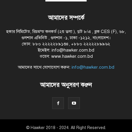
আমাদের সম্পর্কে
হকার লিমিটেড, রিচমন্ড কনকর্ড (২য় তলা ), প্লট ৮/এ , ব্লক CES (F), ৬৮,
গুলশান এভিনিউ , গুলশান -১, ঢাকা -১২১২, বাংলাদেশ।
ফোন: ৮৮০ ২২২২২৮৯১৩৪, +৮৮০ ২২২২২৮৯৯৬২
ইমেইল: info@hawker.com.bd
ওয়েব: www.hawker.com.bd
আমাদের সাথে যোগাযোগ করুন:
info@hawker.com.bd
আমাদের অনুসরণ করুন
© Hawker 2018 - 2024. All Right Reserved.