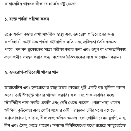
ডায়াবেটিস থাকলে কীভাবে হার্টের যত্ন নেবেন-
১. রক্তে শর্করা পরীক্ষা করুন
রক্তে শর্করা বজায় রাখা সামগ্রিক স্বাস্থ্য এবং হৃদরোগ প্রতিরোধের জন্য
অপরিহার্য। রক্তে উচ্চ শর্করা রক্তনালীর ক্ষতি এবং জটিলতা তৈরি করতে
পারে। ঘন ঘন গ্লুকোজের মাত্রা পরীক্ষা করার জন্য এবং ওষুধ বা খাদ্যতালিকায়
প্রয়োজনীয় সমন্বয় করার জন্য বিশেষজ্ঞ চিকিৎসকের সঙ্গে আলোচনা করুন।
২. হৃদরোগ-প্রতিরোধী খাবার খান
ডায়াবেটিস এবং হৃদরোগের স্বাস্থ্য উভয় ক্ষেত্রেই পুষ্টি একটি বড় ভূমিকা পালন
করে। তাই উপযুক্ত খাবার খাওয়া জরুরি। ফল এবং শাক-সবজির মধ্যে
স্টার্চবিহীন শাক-সবজি, ব্রকলি এবং বেরি খেতে পারেন। গোটা শস্য খাবেন
ওটমিল, কুইনোয়া এবং গোটা শস্যের রুটি। স্বাস্থ্যকর চর্বির মধ্যে রয়েছে
অ্যাভোকাডো, বাদাম, বীজ এবং অলিভ অয়েল। লো প্রোটিন যেমন মুরগি, মাছ,
বিন এবং টোফু খেতে পারেন। অন্যান্য বিধিনিষেধের মধ্যে রয়েছে স্যাচুরেটেড