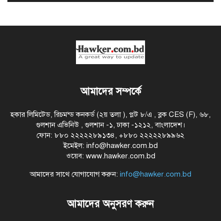
আমাদের সম্পর্কে
হকার লিমিটেড, রিচমন্ড কনকর্ড (২য় তলা ), প্লট ৮/এ , ব্লক CES (F), ৬৮,
গুলশান এভিনিউ , গুলশান -১, ঢাকা -১২১২, বাংলাদেশ।
ফোন: ৮৮০ ২২২২২৮৯১৩৪, +৮৮০ ২২২২২৮৯৯৬২
ইমেইল: info@hawker.com.bd
ওয়েব: www.hawker.com.bd
আমাদের সাথে যোগাযোগ করুন:
info@hawker.com.bd
আমাদের অনুসরণ করুন