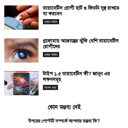
ডায়াবেটিস রোগী হার্ট ও কিডনি সুস্থ রাখতে
যা করবেন
লাইফ স্টাইল
গ্লকোমায় আক্রান্তের ঝুঁকি বেশি ডায়াবেটিস
রোগীদের
লাইফ স্টাইল
টাইপ ১.৫ ডায়াবেটিস কী? জানুন এর
লক্ষণসমূহ
বিশেষ খবর
কোন মন্তব্য নেই
উপরের পোস্টটি সম্পর্কে আপনার মন্তব্য কি?