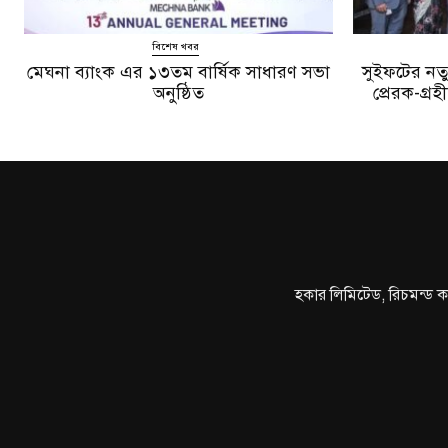
বিশেষ খবর
মেঘনা ব্যাংক এর ১৩তম বার্ষিক সাধারণ সভা
সুইফটের নতুন 
অনুষ্ঠিত
প্রেরক-গ্রহ
হকার লিমিটেড, রিচমন্ড ক