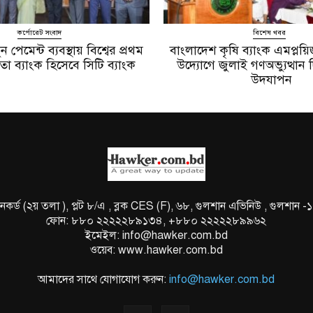
কর্পোরেট সংবাদ
বিশেষ খবর
পেমেন্ট ব্যবস্থায় বিশ্বের প্রথম
বাংলাদেশ কৃষি ব্যাংক এমপ্ল
ীতা ব্যাংক হিসেবে সিটি ব্যাংক
উদ্যোগে জুলাই গণঅভ্যুত্থা
উদযাপন
নকর্ড (২য় তলা ), প্লট ৮/এ , ব্লক CES (F), ৬৮, গুলশান এভিনিউ , গুলশান -
ফোন: ৮৮০ ২২২২২৮৯১৩৪, +৮৮০ ২২২২২৮৯৯৬২
ইমেইল: info@hawker.com.bd
ওয়েব: www.hawker.com.bd
আমাদের সাথে যোগাযোগ করুন:
info@hawker.com.bd