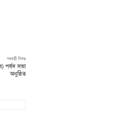
পরবর্তী নিবন্ধ
) পর্ষদ সভা
অনুষ্ঠিত
ইমেইল*