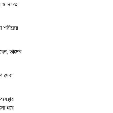
া ও দক্ষতা
 বা শরীরের
ছেন, তাঁদের
পে সেবা
্যবস্থার
আলো হয়ে