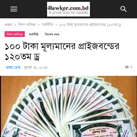
প্রচ্ছদ
শিল্প বানিজ্য
অর্থনীতি
১০০ টাকা মূল্যমানের প্রাইজবন্ডের ১২০তম ড্র
শিল্প বানিজ্য
অর্থনীতি
বিশেষ খবর
১০০ টাকা মূল্যমানের প্রাইজবন্ডের
১২০তম ড্র
0
হকার ডেস্ক
-
জুলাই ৩১, ২০২৫