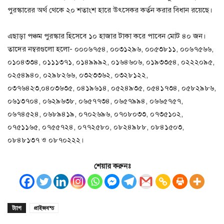
পুরস্কারের অর্থ থেকে ২০ শতাংশ হারে উৎসেকর কর্তন করার বিধান রয়েছে।
এছাড়া পঞ্চম পুরস্কার হিসেবে ১০ হাজার টাকা করে পাবেন মোট ৪০ জন।
তাদের নম্বরগুলো হলো- ০০০৬৭৫৪, ০০৩১২৯৬, ০০৫৩৮১১, ০০৬৭৫৬৬,
০১০৪৩৩৪, ০১১১৩৭১, ০১৪৯৯৯২, ০১৬৪৬০৬, ০১৯৩৩৫৪, ০২২২০৯৫,
০২৫৪৯৪০, ০২৯৮২৬৬, ০৩২৩৩৬২, ০৩২৮১২২,
০৩৭৬৪২৩,০৪০৩৬৩৫, ০৪১৯৬১৪, ০৫২৪৯৩৫, ০৫৪১৭৩৪, ০৫৮২৯৮৬,
০৬১৩৭০৪, ০৬২৯৬৩৮, ০৬৫৭৭৩৪, ০৬৫৭৯৯৪, ০৬৬৫৭৫৭,
০৬৭৪৫২৪, ০৬৮৯৪১৯, ০৭০২৬৯৬, ০৭০৮০৩৩, ০৭৩৫১০২,
০৭৫১১৬৫, ০৭৫৫৭২৪, ০৭৭২৫৮০, ০৮২৪৯৮৮, ০৮৪১৫০৩,
০৮৪৮১৩৭ ও ০৮৭০২২২।
শেয়ার করুনঃ
ট্যাগ
প্রাইজবন্ড