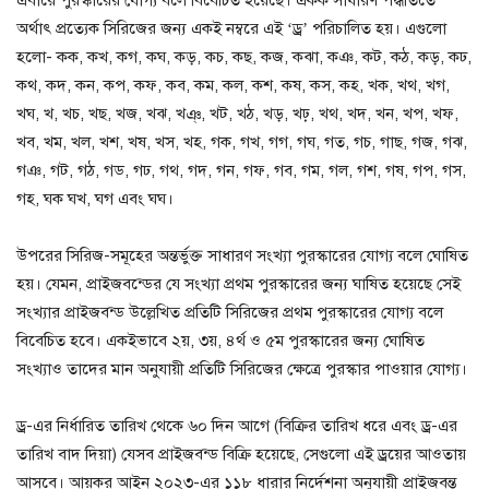
অর্থাৎ প্রত্যেক সিরিজের জন্য একই নম্বরে এই ‘ড্র’ পরিচালিত হয়। এগুলো
হলো- কক, কখ, কগ, কঘ, কড়, কচ, কছ, কজ, কঝা, কঞ, কট, কঠ, কড়, কঢ,
কথ, কদ, কন, কপ, কফ, কব, কম, কল, কশ, কষ, কস, কহ, খক, খথ, খগ,
খঘ, খ, খচ, খছ, খজ, খঝ, খঞ্, খট, খঠ, খড়, খঢ়, খথ, খদ, খন, খপ, খফ,
খব, খম, খল, খশ, খষ, খস, খহ, গক, গখ, গগ, গঘ, গত, গচ, গাছ, গজ, গঝ,
গঞ, গট, গঠ, গড, গঢ, গথ, গদ, গন, গফ, গব, গম, গল, গশ, গষ, গপ, গস,
গহ, ঘক ঘখ, ঘগ এবং ঘঘ।
উপরের সিরিজ-সমূহের অন্তর্ভুক্ত সাধারণ সংখ্যা পুরস্কারের যোগ্য বলে ঘোষিত
হয়। যেমন, প্রাইজবন্ডের যে সংখ্যা প্রথম পুরস্কারের জন্য ঘাষিত হয়েছে সেই
সংখ্যার প্রাইজবন্ড উল্লেখিত প্রতিটি সিরিজের প্রথম পুরস্কারের যােগ্য বলে
বিবেচিত হবে। একইভাবে ২য়, ৩য়, ৪র্থ ও ৫ম পুরস্কারের জন্য ঘােষিত
সংখ্যাও তাদের মান অনুযায়ী প্রতিটি সিরিজের ক্ষেত্রে পুরস্কার পাওয়ার যােগ্য।
ড্র-এর নির্ধারিত তারিখ থেকে ৬০ দিন আগে (বিক্রির তারিখ ধরে এবং ড্র-এর
তারিখ বাদ দিয়া) যেসব প্রাইজবন্ড বিক্রি হয়েছে, সেগুলো এই ড্রয়ের আওতায়
আসবে। আয়কর আইন ২০২৩-এর ১১৮ ধারার নির্দেশনা অনুযায়ী প্রাইজবন্ত