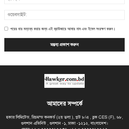
পরের বার মন্তব্য করার জন্য এই ব্রাউজারে আমার নাম এবং ইমেল সংরক্ষণ করুন।
আমাদের সম্পর্কে
হকার লিমিটেড, রিচমন্ড কনকর্ড (২য় তলা ), প্লট ৮/এ , ব্লক CES (F), ৬৮,
গুলশান এভিনিউ , গুলশান -১, ঢাকা -১২১২, বাংলাদেশ।