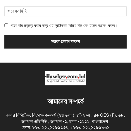
পরের বার মন্তব্য করার জন্য এই ব্রাউজারে আমার নাম এবং ইমেল সংরক্ষণ করুন।
আমাদের সম্পর্কে
হকার লিমিটেড, রিচমন্ড কনকর্ড (২য় তলা ), প্লট ৮/এ , ব্লক CES (F), ৬৮,
গুলশান এভিনিউ , গুলশান -১, ঢাকা -১২১২, বাংলাদেশ।
ফোন: ৮৮০ ২২২২২৮৯১৩৪, +৮৮০ ২২২২২৮৯৯৬২