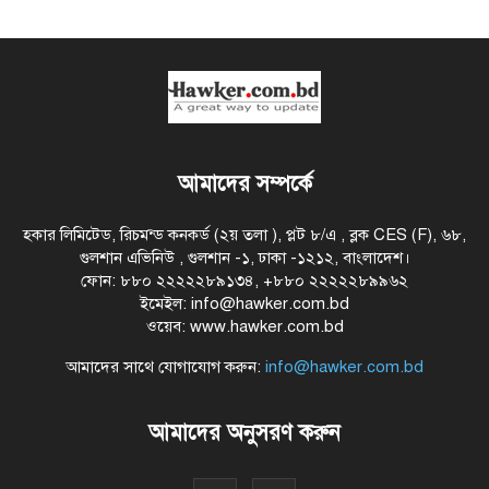
আমাদের সম্পর্কে
হকার লিমিটেড, রিচমন্ড কনকর্ড (২য় তলা ), প্লট ৮/এ , ব্লক CES (F), ৬৮,
গুলশান এভিনিউ , গুলশান -১, ঢাকা -১২১২, বাংলাদেশ।
ফোন: ৮৮০ ২২২২২৮৯১৩৪, +৮৮০ ২২২২২৮৯৯৬২
ইমেইল: info@hawker.com.bd
ওয়েব: www.hawker.com.bd
আমাদের সাথে যোগাযোগ করুন:
info@hawker.com.bd
আমাদের অনুসরণ করুন