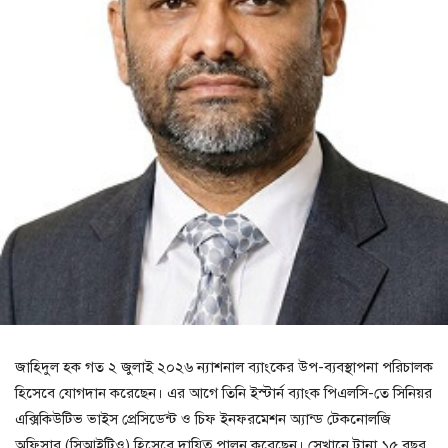
জাহিদুল হক গত ২ জুলাই ২০২৬ ন্যাশনাল ব্যাংকের উপ-ব্যবস্থাপনা পরিচালক
হিসেবে যোগদান করেছেন। এর আগে তিনি ইস্টার্ন ব্যাংক পিএলসি-তে সিনিয়র
এক্সিকিউটিভ ভাইস প্রেসিডেন্ট ও চিফ ইনফরমেশন অ্যান্ড টেকনোলজি
অফিসার (সিআইটিও) হিসেবে দায়িত্ব পালন করেছেন। সেখানে টানা ১৫ বছর