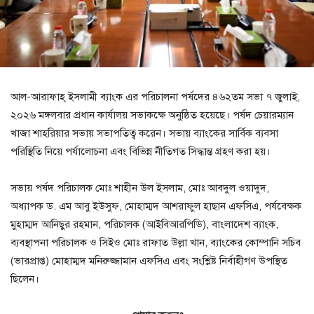
আল-আরাফাহ্ ইসলামী ব্যাংক এর পরিচালনা পর্ষদের ৪৬২তম সভা ৭ জুলাই,
২০২৬ মঙ্গলবার প্রধান কার্যালয় সভাকক্ষে অনুষ্ঠিত হয়েছে। পর্ষদ চেয়ারম্যান
খাজা শাহরিয়ার সভায় সভাপতিত্ব করেন। সভায় ব্যাংকের সার্বিক ব্যবসা
পরিস্থিতি নিয়ে পর্যালোচনা এবং বিভিন্ন নীতিগত সিদ্ধান্ত গ্রহণ করা হয়।
সভায় পর্ষদ পরিচালক মোঃ শাহীন উল ইসলাম, মোঃ আবদুল ওয়াদুদ,
অধ্যাপক ড. এম আবু ইউসুফ, মোহাম্মদ আশরাফুল হাছান এফসিএ, পর্যবেক্ষক
মুহাম্মদ আনিছুর রহমান, পরিচালক (আইবিআরপিডি), বাংলাদেশ ব্যাংক,
ব্যবস্থাপনা পরিচালক ও সিইও মোঃ রাফাত উল্লা খান, ব্যাংকের কোম্পানি সচিব
(ভারপ্রাপ্ত) মোহাম্মদ মনিরুজ্জামান এফসিএ এবং সংশ্লিষ্ট নির্বাহীগণ উপস্থিত
ছিলেন।